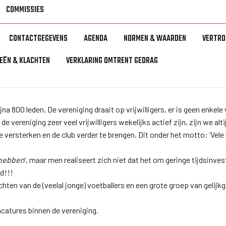
COMMISSIES
CONTACTGEGEVENS
AGENDA
NORMEN & WAARDEN
VERTR
EEËN & KLACHTEN
VERKLARING OMTRENT GEDRAG
a 800 leden. De vereniging draait op vrijwilligers, er is geen enkele v
 de vereniging zeer veel vrijwilligers wekelijks actief zijn, zijn we 
 versterken en de club verder te brengen. Dit onder het motto: ‘Vele
 hebben
‘, maar men realiseert zich niet dat het om geringe tijdsinve
d!!!
ichten van de (veelal jonge) voetballers en een grote groep van gelijk
acatures binnen de vereniging.