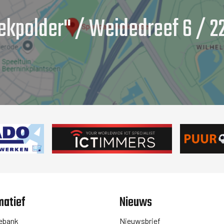
ekpolder" / Weidedreef 6 / 22
matief
Nieuws
ebank
Nieuwsbrief