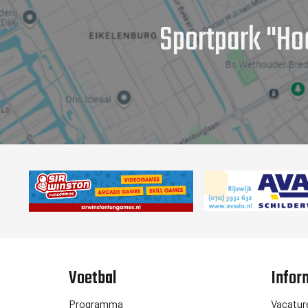
Sportpark "Ho
Voetbal
Infor
Programma
Vacatur