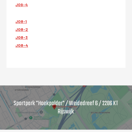
JO9-4
JO8-1
JO8-2
JO8-3
JO8-4
Sportpark "Hoekpolder" / Weidedreef 6 / 2286 KT
Rijswijk